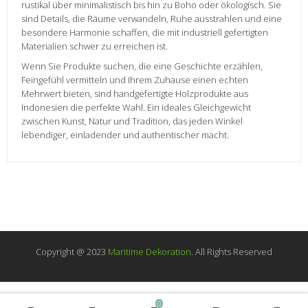
rustikal über minimalistisch bis hin zu Boho oder ökologisch. Sie
sind Details, die Räume verwandeln, Ruhe ausstrahlen und eine
besondere Harmonie schaffen, die mit industriell gefertigten
Materialien schwer zu erreichen ist.
Wenn Sie Produkte suchen, die eine Geschichte erzählen,
Feingefühl vermitteln und Ihrem Zuhause einen echten
Mehrwert bieten, sind handgefertigte Holzprodukte aus
Indonesien die perfekte Wahl. Ein ideales Gleichgewicht
zwischen Kunst, Natur und Tradition, das jeden Winkel
lebendiger, einladender und authentischer macht.
Copyright @ 2023
Maritime Dekoration
. All Rights Reserved
0