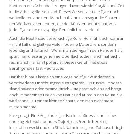
Konturen des Schnabels zeugen davon, wie viel Sorgfalt und Zeit
in die Arbeit geflossen sind. Dieses Wissen lässt die Figur noch
wertvoller erscheinen. Manchmal kann man sogar die Spuren
der Werkzeuge erkennen, die der Künstler benutzt hat, was
jeder Figur eine einzigartige Persönlichkeit verleiht.
Auch die Haptik spielt eine wichtige Rolle. Holz fühlt sich warm an
– nicht kalt und glatt wie viele moderne Materialien, sondern
lebendig und natürlich. Wenn man die Figur in den Händen hält,
spürt man diese angenehme Oberfläche, die manchmal leicht
rau, manchmal sanft poliert ist. Dieses Gefühl hat etwas
Beruhigendes, fast Meditatives.
Darüber hinaus lässt sich eine Vogelholzfigur wunderbar in
verschiedene Einrichtungsstile integrieren. Ob rustikal, modern,
skandinavisch oder minimalistisch – sie passt sich an und bringt
doch immer einen Hauch von Natur und Kunst in den Raum. Sie
wird schnell zu einem kleinen Schatz, den man nicht mehr
missen möchte.
Kurz gesagt: Eine Vogelholzfigur ist ein schönes, ästhetisches
und zugleich wohltuendes Objekt, das Freude bereitet,
Inspiration weckt und ein Stück Natur ins eigene Zuhause bringt.
Sie erinnert uns daran, die kleinen Dinge wertzuschätzen und