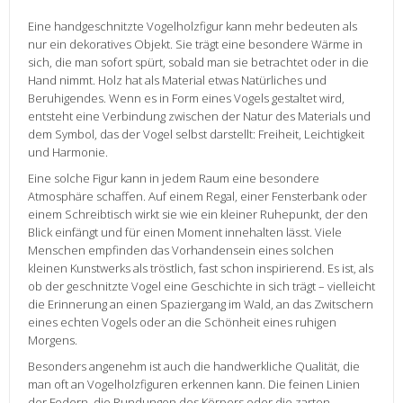
Eine handgeschnitzte Vogelholzfigur kann mehr bedeuten als
nur ein dekoratives Objekt. Sie trägt eine besondere Wärme in
sich, die man sofort spürt, sobald man sie betrachtet oder in die
Hand nimmt. Holz hat als Material etwas Natürliches und
Beruhigendes. Wenn es in Form eines Vogels gestaltet wird,
entsteht eine Verbindung zwischen der Natur des Materials und
dem Symbol, das der Vogel selbst darstellt: Freiheit, Leichtigkeit
und Harmonie.
Eine solche Figur kann in jedem Raum eine besondere
Atmosphäre schaffen. Auf einem Regal, einer Fensterbank oder
einem Schreibtisch wirkt sie wie ein kleiner Ruhepunkt, der den
Blick einfängt und für einen Moment innehalten lässt. Viele
Menschen empfinden das Vorhandensein eines solchen
kleinen Kunstwerks als tröstlich, fast schon inspirierend. Es ist, als
ob der geschnitzte Vogel eine Geschichte in sich trägt – vielleicht
die Erinnerung an einen Spaziergang im Wald, an das Zwitschern
eines echten Vogels oder an die Schönheit eines ruhigen
Morgens.
Besonders angenehm ist auch die handwerkliche Qualität, die
man oft an Vogelholzfiguren erkennen kann. Die feinen Linien
der Federn, die Rundungen des Körpers oder die zarten