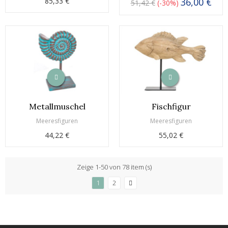
85,33 €
36,00 €
51,42 €
-30%
Metallmuschel
Fischfigur
Meeresfiguren
Meeresfiguren
44,22 €
55,02 €
Zeige 1-50 von 78 item (s)
1
2