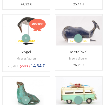
44,22 €
25,11 €
ANGEBOT
SONDERPREIS!
SONDERPREIS!
Vogel
Metallwal
Meeresfiguren
Meeresfiguren
14,64 €
26,25 €
29,28 €
-50%