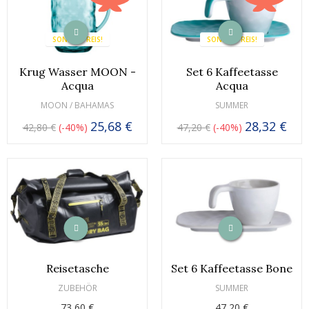
SONDERPREIS!
SONDERPREIS!
Krug Wasser MOON -
Set 6 Kaffeetasse
Acqua
Acqua
MOON / BAHAMAS
SUMMER
25,68 €
28,32 €
42,80 €
-40%
47,20 €
-40%
Reisetasche
Set 6 Kaffeetasse Bone
ZUBEHÖR
SUMMER
73,60 €
47,20 €