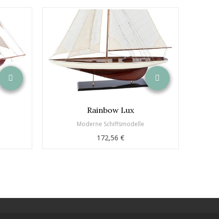
Rainbow Lux
Tr
Moderne Schiffsmodelle
172,56 €