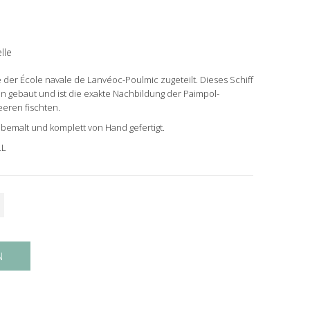
lle
e der École navale de Lanvéoc-Poulmic zugeteilt. Dieses Schiff
n gebaut und ist die exakte Nachbildung der Paimpol-
eeren fischten.
bemalt und komplett von Hand gefertigt.
LL
N