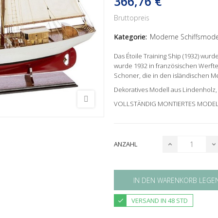
366,76 €
Bruttopreis
Kategorie:
Moderne Schiffsmode
Das Étoile Training Ship (1932) wurd
wurde 1932 in französischen Werfte
Schoner, die in den isländischen M
Dekoratives Modell aus Lindenholz, 
VOLLSTÄNDIG MONTIERTES MODE
ANZAHL
IN DEN WARENKORB LEGE
VERSAND IN 48 STD