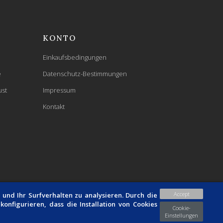
KONTO
Einkaufsbedingungen
e
Datenschutz-Bestimmungen
ust
Impressum
Kontakt
Accept
und Ihr Surfverhalten zu analysieren. Durch die
onfigurieren, dass die Installation von Cookies
Cookie-
Einstellungen