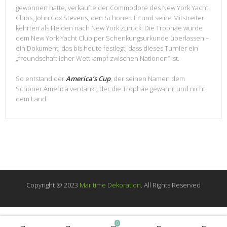
gewonnen hatte, verkaufte der Commodore des New York Yacht
Clubs, John Cox Stevens, den Schoner. Er und seine Mitstreiter
kehrten als Helden nach New York zurück. Die Trophäe wurde
dem New York Yacht Club per Schenkungsurkunde überlassen –
ein Dokument, das bis heute festlegt, dass dieses Turnier ein
„freundschaftlicher Wettkampf zwischen Nationen“ ist.
So entstand der
America’s Cup
, der seinen Namen dem
Schoner America verdankt, der die Trophäe gewann, und nicht
dem Land.
Copyright @ 2023
Maritime Dekoration
. All Rights Reserved
0