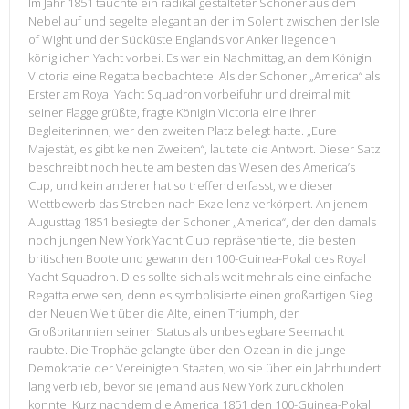
Im Jahr 1851 tauchte ein radikal gestalteter Schoner aus dem
Nebel auf und segelte elegant an der im Solent zwischen der Isle
of Wight und der Südküste Englands vor Anker liegenden
königlichen Yacht vorbei. Es war ein Nachmittag, an dem Königin
Victoria eine Regatta beobachtete. Als der Schoner „America“ als
Erster am Royal Yacht Squadron vorbeifuhr und dreimal mit
seiner Flagge grüßte, fragte Königin Victoria eine ihrer
Begleiterinnen, wer den zweiten Platz belegt hatte. „Eure
Majestät, es gibt keinen Zweiten“, lautete die Antwort. Dieser Satz
beschreibt noch heute am besten das Wesen des America’s
Cup, und kein anderer hat so treffend erfasst, wie dieser
Wettbewerb das Streben nach Exzellenz verkörpert. An jenem
Augusttag 1851 besiegte der Schoner „America“, der den damals
noch jungen New York Yacht Club repräsentierte, die besten
britischen Boote und gewann den 100-Guinea-Pokal des Royal
Yacht Squadron. Dies sollte sich als weit mehr als eine einfache
Regatta erweisen, denn es symbolisierte einen großartigen Sieg
der Neuen Welt über die Alte, einen Triumph, der
Großbritannien seinen Status als unbesiegbare Seemacht
raubte. Die Trophäe gelangte über den Ozean in die junge
Demokratie der Vereinigten Staaten, wo sie über ein Jahrhundert
lang verblieb, bevor sie jemand aus New York zurückholen
konnte. Kurz nachdem die America 1851 den 100-Guinea-Pokal