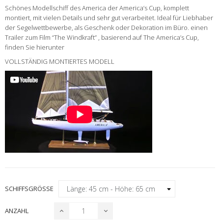
Schönes Modellschiff des America der America’s Cup, komplett
montiert, mit vielen Details und sehr gut verarbeitet. Ideal für Liebhaber
der Segelwettbewerbe, als Geschenk oder Dekoration im Büro.
einen
Trailer zum Film “The Windkraft” , basierend auf The America’s Cup,
finden Sie hierunter
VOLLSTÄNDIG MONTIERTES MODELL
SCHIFFSGRÖSSE
ANZAHL