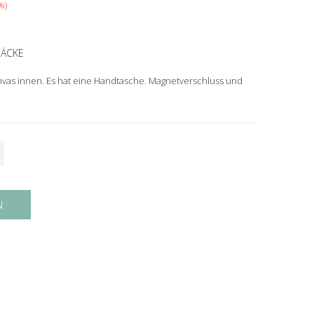
%
SÄCKE
vas innen. Es hat eine Handtasche. Magnetverschluss und
N