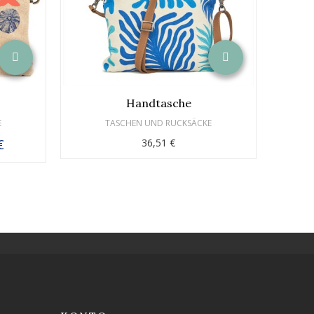
Handtasche
E
TASCHEN UND RUCKSÄCKE
€
36,51 €