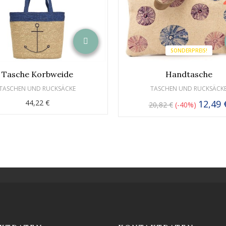
SONDERPREIS!
Tasche Korbweide
Handtasche
TASCHEN UND RUCKSÄCKE
TASCHEN UND RUCKSÄCK
44,22 €
12,49 
20,82 €
-40%