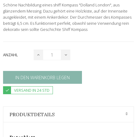
Schöne Nachbildung eines shiff Kompass "Dolland London", aus
glänzendem Messing. Dazu gehört eine Holzkiste, auf der Innenseite
ausgekleidet, mit einem Ankerdekor. Der Durchmesser des Kompasses
beträgt 6,5 cm. Es funktioniert perfekt, obwohl seine Verwendung rein
dekorativ sein sollte
Geschichte Shiff Kompass
ANZAHL
IN DEN WARENKORB LEGEN
VERSAND IN 24 STD
PRODUKTDETAILS