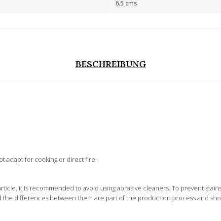
6.5 cms
BESCHREIBUNG
 adapt for cooking or direct fire.
ticle, it is recommended to avoid using abrasive cleaners. To prevent sta
and the differences between them are part of the production process and sh